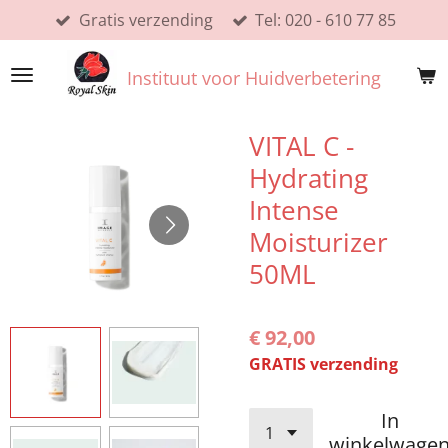
Gratis verzending
Tel: 020 - 610 77 85
Ga
direct
naar
Instituut voor Huidverbetering
de
hoofdinhoud
VITAL C -
Hydrating
Intense
Moisturizer
50ML
€ 92,00
GRATIS verzending
In
winkelwage