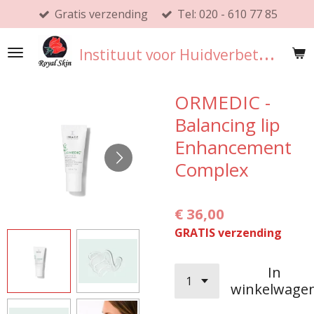
Gratis verzending
Tel: 020 - 610 77 85
Ga
direct
I
nstituut voor Huidverbetering
naar
de
hoofdinhoud
ORMEDIC -
Balancing lip
Enhancement
Complex
€ 36,00
GRATIS verzending
In
winkelwage