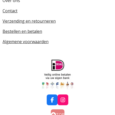
Over ons
Contact
Verzending en retourneren
Bestellen en betalen
Algemene voorwaarden
F
I
a
n
c
s
TOP