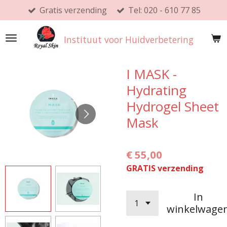
Gratis verzending
Tel: 020 - 610 77 85
Ga
direct
naar
Instituut voor Huidverbetering
de
hoofdinhoud
I MASK -
Hydrating
Hydrogel Sheet
Mask
€ 55,00
GRATIS verzending
In
winkelwage