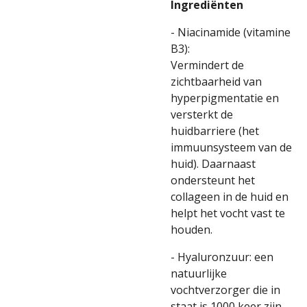
Ingredi
ë
nten
- Niacinamide (vitamine
B3):
Vermindert de
zichtbaarheid van
hyperpigmentatie en
versterkt de
huidbarriere (het
immuunsysteem van de
huid). Daarnaast
ondersteunt het
collageen in de huid en
helpt het vocht vast te
houden.
- Hyaluronzuur: een
natuurlijke
vochtverzorger die in
staat is 1000 keer zijn