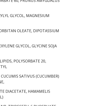
ORBATE 60, PRUNUS AMYGDALUS
PRYLYL GLYCOL, MAGNESIUM
ORBITAN OLEATE, DIPOTASSIUM
XYLENE GLYCOL, GLYCINE SOJA
LIPIDS, POLYSORBATE 20,
ETYL
, CUCUMIS SATIVUS (CUCUMBER)
E,
E DIACETATE, HAMAMELIS
L)