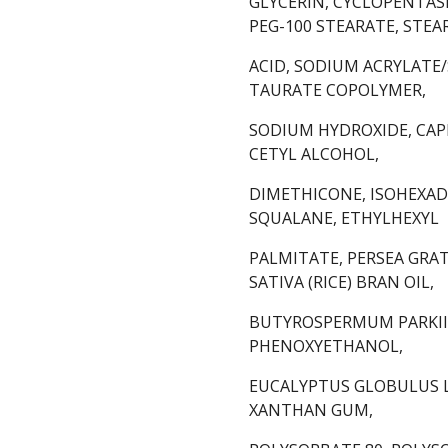
GLYCERIN, CYCLOPENTASI
PEG-100 STEARATE, STEA
ACID, SODIUM ACRYLAT
TAURATE COPOLYMER,
SODIUM HYDROXIDE, CAPR
CETYL ALCOHOL,
DIMETHICONE, ISOHEXAD
SQUALANE, ETHYLHEXYL
PALMITATE, PERSEA GRAT
SATIVA (RICE) BRAN OIL,
BUTYROSPERMUM PARKII 
PHENOXYETHANOL,
EUCALYPTUS GLOBULUS L
XANTHAN GUM,