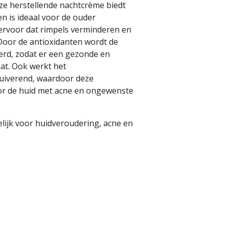
eze herstellende nachtcrème biedt
n is ideaal voor de ouder
ervoor dat rimpels verminderen en
 Door de antioxidanten wordt de
erd, zodat er een gezonde en
aat. Ook werkt het
uiverend, waardoor deze
or de huid met acne en ongewenste
elijk voor huidveroudering, acne en