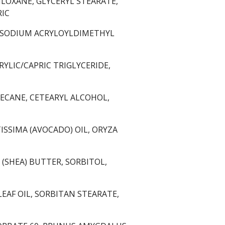
LOXANE, GLYCERYL STEARATE,
RIC
E/SODIUM ACRYLOYLDIMETHYL
YLIC/CAPRIC TRIGLYCERIDE,
ECANE, CETEARYL ALCOHOL,
ISSIMA (AVOCADO) OIL, ORYZA
(SHEA) BUTTER, SORBITOL,
EAF OIL, SORBITAN STEARATE,