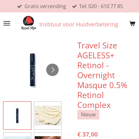
Gratis verzending
Tel: 020 - 610 77 85
Ga
direct
naar
Instituut voor Huidverbetering
de
hoofdinhoud
Travel Size
AGELESS+
Retinol -
Overnight
Masque 0.5%
Retinol
Complex
Nieuw
€ 37,00