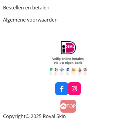
Bestellen en betalen
Algemene voorwaarden
F
I
a
n
c
s
TOP
e
t
b
a
Copyright
© 2025 Royal Skin
o
g
o
r
k
a