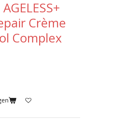
e AGELESS+
Repair Crème
nol Complex
gen