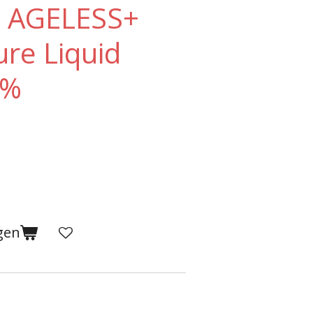
e AGELESS+
ure Liquid
3%
gen