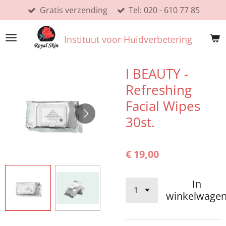
Gratis verzending
Tel: 020 - 610 77 85
Ga
direct
naar
Instituut voor Huidverbetering
de
hoofdinhoud
I BEAUTY -
Refreshing
Facial Wipes
30st.
€ 19,00
In
winkelwage