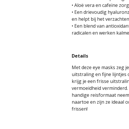
• Aloë vera en cafeïne zo
• Een drievoudig hyaluron
en helpt bij het verzachte
• Een blend van antioxida
radicalen en werken kalm
Details
Met deze eye masks zeg j
uitstraling en fijne lijntje
krijg je een frisse uitstr
vermoeidheid verminderd. 
handige reisformaat neem
naartoe en zijn ze ideaal 
frissen!