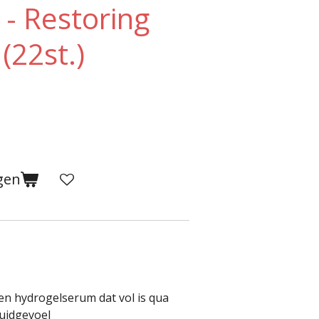
- Restoring
(22st.)
gen
en hydrogelserum dat vol is qua
huidgevoel