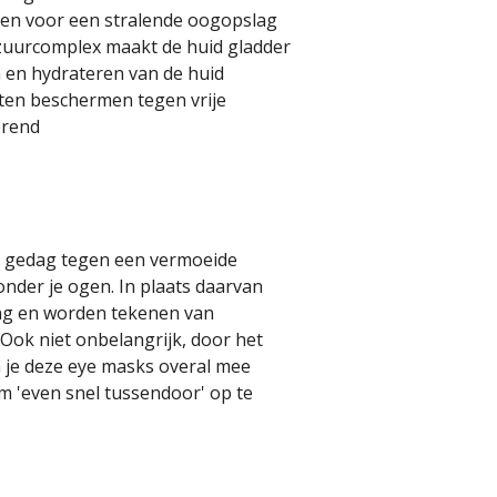
rgen voor een stralende oogopslag
zuurcomplex maakt de huid gladder
n en hydrateren van de huid
nten beschermen tegen vrije
erend
e gedag tegen een vermoeide
s onder je ogen. In plaats daarvan
aling en worden tekenen van
Ook niet onbelangrijk, door het
 je deze eye masks overal mee
om 'even snel tussendoor' op te