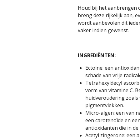
Houd bij het aanbrengen d
breng deze rijkelijk aan, 
wordt aanbevolen dit ieder
vaker indien gewenst.
INGREDIËNTEN:
Ectoïne:
een antioxidan
schade van vrije radical
Tetrahexyldecyl ascorb
vorm van vitamine C. B
huidveroudering zoals fi
pigmentvlekken.
Micro-algen:
een van na
een carotenoïde en een
antioxidanten die in d
Acetyl zingerone:
een a