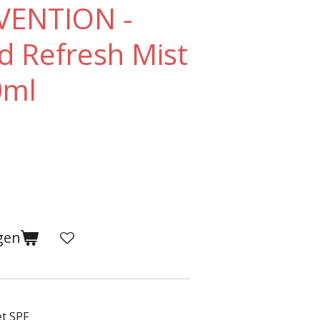
VENTION -
d Refresh Mist
0ml
gen
t SPF