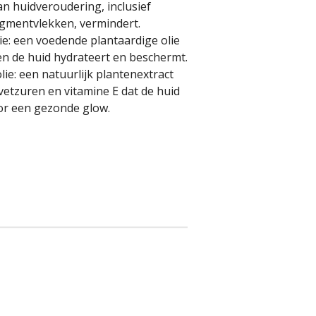
an huidveroudering, inclusief
igmentvlekken, vermindert.
e:
een voedende plantaardige olie
en de huid hydrateert en beschermt.
lie:
een natuurlijk plantenextract
 vetzuren en vitamine E dat de huid
or een gezonde glow.